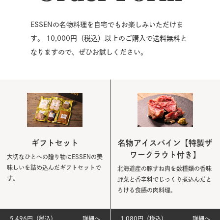
ESSENの名物料理を自宅でもお楽しみいただけま
す。 10,000円（税込）以上のご購入で送料無料と
なりますので、ぜひお試しください。
ギフトセット
名物アイスバイン【特製ザ
ワークラウト付き】
大切なひとへの贈り物にESSENの美
味しいを詰め込んだギフトセットで
北海道産の豚すね肉を数種類の香味
す。
野菜と香辛料でじっくり煮込んだと
ろける食感の肉料理。
5,496円（税込）
詳細へ
1,080円（税込）
詳細へ